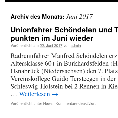
Juni 2017
Archiv des Monats:
Unionfahrer Schöndelen und 
punkten im Juni wieder
Veröffentlicht am
22. Juni 2017
von
admin
Radrennfahrer Manfred Schöndelen erzie
Altersklasse 60+ in Burkhardsfelden (H
Osnabrück (Niedersachsen) den 7. Platz
Vereinskollege Guido Tersteegen in der 
Schleswig-Holstein bei 2 Rennen in Kiel
…
Weiterlesen
→
Veröffentlicht unter
News
|
Kommentare deaktiviert
für
Unionfahrer
Schöndelen