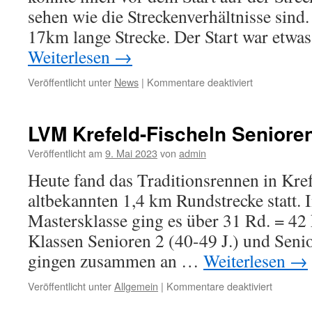
sehen wie die Streckenverhältnisse sind.
17km lange Strecke. Der Start war etwa
Weiterlesen
→
Veröffentlicht unter
News
|
Kommentare deaktiviert
für
Dormagener
Radrennen
–
LVM Krefeld-Fischeln Seniore
Rennberichte
Veröffentlicht am
9. Mai 2023
von
admin
Heute fand das Traditionsrennen in Kref
altbekannten 1,4 km Rundstrecke statt.
Mastersklasse ging es über 31 Rd. = 42
Klassen Senioren 2 (40-49 J.) und Senio
gingen zusammen an …
Weiterlesen
→
Veröffentlicht unter
Allgemein
|
Kommentare deaktiviert
für
LVM