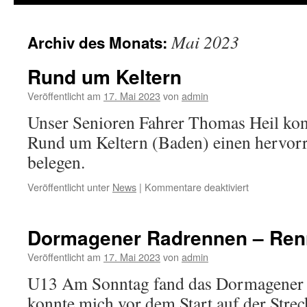
Mai 2023
Archiv des Monats:
Rund um Keltern
Veröffentlicht am
17. Mai 2023
von
admin
Unser Senioren Fahrer Thomas Heil ko
Rund um Keltern (Baden) einen hervorr
belegen.
Veröffentlicht unter
News
|
Kommentare deaktiviert
für
Rund
um
Keltern
Dormagener Radrennen – Ren
Veröffentlicht am
17. Mai 2023
von
admin
U13 Am Sonntag fand das Dormagener R
konnte mich vor dem Start auf der Stre