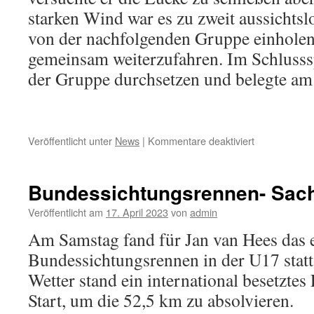
starken Wind war es zu zweit aussichtslo
von der nachfolgenden Gruppe einhole
gemeinsam weiterzufahren. Im Schlusssp
der Gruppe durchsetzen und belegte am 
Veröffentlicht unter
News
|
Kommentare deaktiviert
für
Thomas
Heil
gewinnt
Bundessichtungsrennen- Sac
die
NRW-
Veröffentlicht am
17. April 2023
von
admin
Bergmeisters
Am Samstag fand für Jan van Hees das e
Bundessichtungsrennen in der U17 statt
Wetter stand ein international besetzte
Start, um die 52,5 km zu absolvieren.