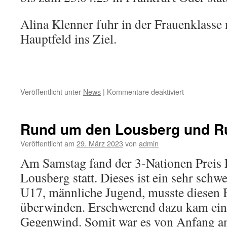
Alina Klenner fuhr in der Frauenklass
Hauptfeld ins Ziel.
Veröffentlicht unter
News
|
Kommentare deaktiviert
für
Philipp
White
hat
Rund um den Lousberg und R
am
Ostermontag
Veröffentlicht am
29. März 2023
von
admin
den
Am Samstag fand der 3-Nationen Preis
Großen
Osterpreis
Lousberg statt. Dieses ist ein sehr sch
der
U17, männliche Jugend, musste diesen 
Bade-
und
überwinden. Erschwerend dazu kam ein t
Rotweinstadt
Gegenwind. Somit war es von Anfang an
Ahrweiler g