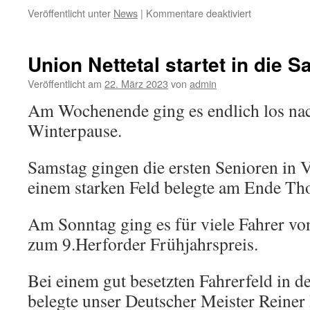
Veröffentlicht unter
News
|
Kommentare deaktiviert
für
Rund
um
den
Union Nettetal startet in die 
Lousberg
und
Veröffentlicht am
22. März 2023
von
admin
Rund
Am Wochenende ging es endlich los nac
um
Merken
Winterpause.
Samstag gingen die ersten Senioren in V
einem starken Feld belegte am Ende Tho
Am Sonntag ging es für viele Fahrer vo
zum 9.Herforder Frühjahrspreis.
Bei einem gut besetzten Fahrerfeld in d
belegte unser Deutscher Meister Reiner 