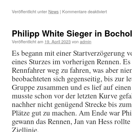
Veröffentlicht unter
News
|
Kommentare deaktiviert
für
Thomas
Heil
wird
Philipp White Sieger in Bochol
Dritter
beim
Veröffentlicht am
19. April 2023
von
admin
Radrennen
Es begann mit einer Startverzögerung 
im
Saarland
eines Sturzes im vorherigen Rennen. E
Rennfahrer weg zu fahren, was aber ni
beobachteten sich gegenseitig, bis zur l
Gruppe zusammen und es lief auf einen 
musste schon vor der letzten Kurve gef
nachher nicht genügend Strecke bis zum
Plätze gut zu machen. Am Ende war Phi
gewann das Rennen, Jan van Hess rollte a
Ziellinie.