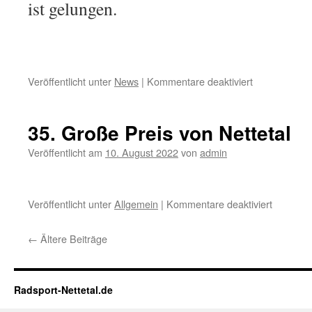
ist gelungen.
Veröffentlicht unter
News
|
Kommentare deaktiviert
für
Union
Nettetal
startet
35. Große Preis von Nettetal
in
die
Veröffentlicht am
10. August 2022
von
admin
Saison
2023
Veröffentlicht unter
Allgemein
|
Kommentare deaktiviert
für
35.
Große
←
Ältere Beiträge
Preis
von
Nettetal
Radsport-Nettetal.de