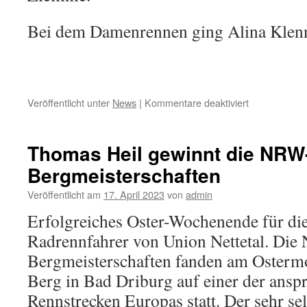
Bei dem Damenrennen ging Alina Klenne
Veröffentlicht unter
News
|
Kommentare deaktiviert
für
Philipp
White
Sieger
Thomas Heil gewinnt die NRW
in
Bergmeisterschaften
Bocholt
Veröffentlicht am
17. April 2023
von
admin
Erfolgreiches Oster-Wochenende für di
Radrennfahrer von Union Nettetal. Di
Bergmeisterschaften fanden am Ostermo
Berg in Bad Driburg auf einer der ansp
Rennstrecken Europas statt. Der sehr se